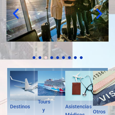
Tours
Destinos
Asistencias
y
Otros
Médicas